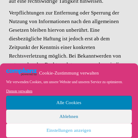
auf eine rechtswidrige Tätigkeit hinweisen.
Verpflichtungen zur Entfernung oder Sperrung der
Nutzung von Informationen nach den allgemeinen
Gesetzen bleiben hiervon unberührt. Eine
diesbezügliche Haftung ist jedoch erst ab dem
Zeitpunkt der Kenntnis einer konkreten
Rechtsverletzung möglich. Bei Bekanntwerden von
entsprechenden Rechtsverletzungen werden wir diese
Inhalte umgehend entfernen.
Cookie-Zustimmung verwalten
Wir verwenden Cookies, um unsere Website und unseren Service zu optimieren.
Haftung für Links
Dienste verwalten
Unser Angebot enthält Links zu externen Websites
Alle Cookies
Dritter, auf deren Inhalte wir keinen Einfluss haben.
Deshalb können wir für diese fremden Inhalte auch
Ablehnen
keine Gewähr übernehmen. Für die Inhalte der
Einstellungen anzeigen
verlinkten Seiten ist stets der jeweilige Anbieter oder